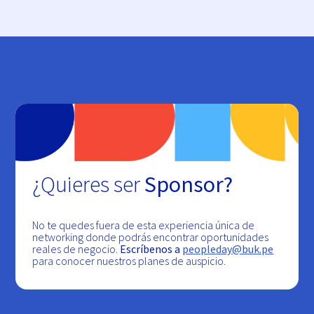
¿Quieres ser
Sponsor?
No te quedes fuera de esta experiencia única de
networking donde podrás encontrar oportunidades
reales de negocio.
Escríbenos a
peopleday@buk.pe
para conocer nuestros planes de auspicio.