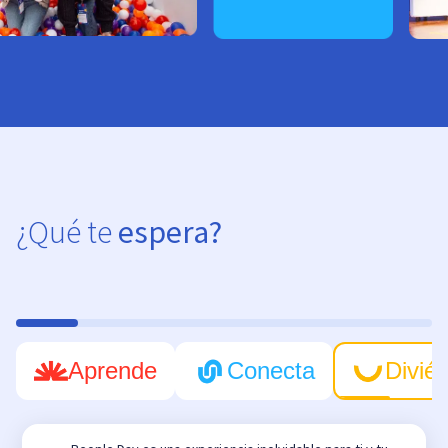
¿Qué te
espera?
Aprende
Conecta
Diviér