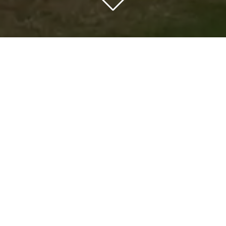
Pronto versión
2026
Explora lo que se viene
15/10/2026
05/11/2026
Chamorro City Hall,
Lima Polo Club